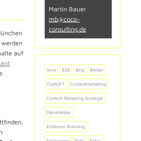
Martin Bauer
mb@coco-
consulting.de
München
n werden
halte auf
tent
Aura
B2B
Bing
Bäcker
e
ChatGPT
Contentmarketing
Content Marketing Strategie
Dienstleister
ttfinden.
Employer Branding
n
Fachwissen
Foto
Fotos