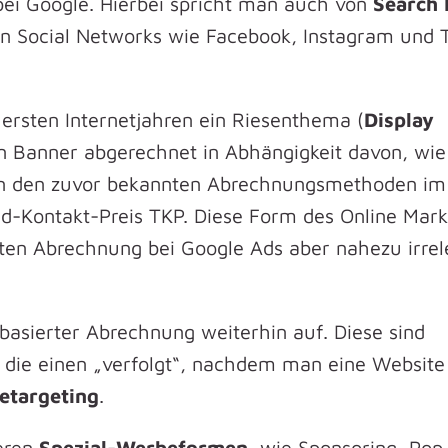
ei Google. Hierbei spricht man auch von
Search 
n Social Networks wie Facebook, Instagram und 
rsten Internetjahren ein Riesenthema (
Display
en Banner abgerechnet in Abhängigkeit davon, wie 
 an den zuvor bekannten Abrechnungsmethoden im
d-Kontakt-Preis TKP. Diese Form des Online Mark
erten Abrechnung bei Google Ads aber nahezu irre
basierter Abrechnung weiterhin auf. Diese sind
, die einen „verfolgt“, nachdem man eine Website
etargeting
.
eren
Spezial-Werbeformen
, wie Sponsoring, Pop