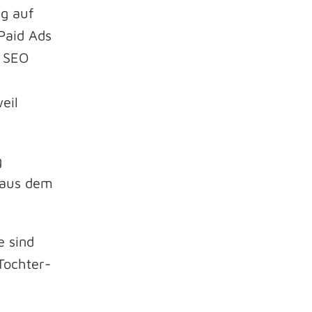
g auf
Paid Ads
. SEO
eil
g
r aus dem
e sind
Tochter-