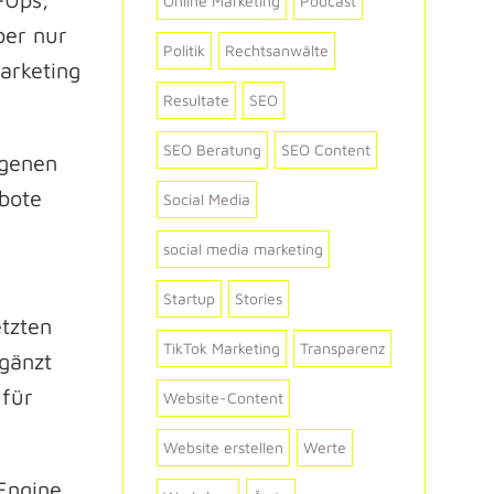
Online Marketing
Podcast
ber nur
Politik
Rechtsanwälte
Marketing
Resultate
SEO
SEO Beratung
SEO Content
igenen
bote
Social Media
social media marketing
Startup
Stories
etzten
TikTok Marketing
Transparenz
rgänzt
 für
Website-Content
Website erstellen
Werte
Engine