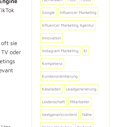
Engine
TikTok
Google
Influencer Marketing
Influencer Marketing Agentur
Innovation
oft sie
Instagram Marketing
KI
 TV oder
etings
Kompetenz
levant
Kundenorientierung
Käseladen
Leadgenerierung
Leidenschaft
Mitarbeiter
nextgenericcontent
Nähe
-Ups,