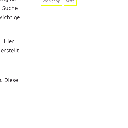
Workshop
Ärzte
n Suche
Wichtige
. Hier
rstellt.
. Diese