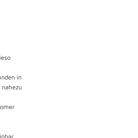
ieso
unden in
h nahezu
stomer
inbar