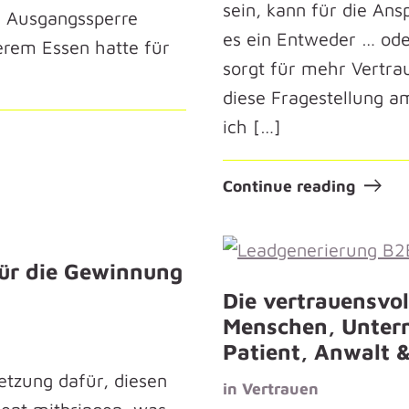
sein, kann für die Ans
d Ausgangssperre
es ein Entweder … od
erem Essen hatte für
sorgt für mehr Vertra
diese Fragestellung a
ich […]
Continue reading
für die Gewinnung
Die vertrauensvo
Menschen, Untern
Patient, Anwalt 
etzung dafür, diesen
in
Vertrauen