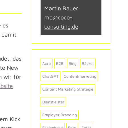
Martin Bauer
mb@coco-
e es
consulting.de
 damit
ndet, das
Aura
B2B
Bing
Bäcker
ste New
 wir für
ChatGPT
Contentmarketing
bsite
Content Marketing Strategie
Dienstleister
Employer Branding
dem Kick
Fachwissen
Foto
Fotos