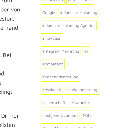
t zum
eder von
Google
Influencer Marketing
estört
Influencer Marketing Agentur
 jemand,
Innovation
e
Instagram Marketing
KI
. Bei
Kompetenz
nd.
Kundenorientierung
a
Käseladen
Leadgenerierung
lingt
Leidenschaft
Mitarbeiter
 Dir nur
nextgenericcontent
Nähe
ilsten