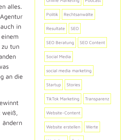
Online Marketing
Podcast
n alles.
Politik
Rechtsanwälte
 Agentur
 auch in
Resultate
SEO
n einem
SEO Beratung
SEO Content
 zu tun
manden
Social Media
was
social media marketing
g an die
Startup
Stories
TikTok Marketing
Transparenz
gewinnt
 weiß,
Website-Content
u ändern
Website erstellen
Werte
n