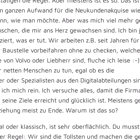
ätigen die Regel. Aber meistens ist es so. Das is
den ganzen Aufwand für die Neukundenakquise wi
ann, wie man möchte. Aber was mich viel mehr g
nschen, die mir ans Herz gewachsen sind. Ich bin
iert, was er tut. Wir arbeiten z.B. seit Jahren für
er Baustelle vorbeifahren ohne zu checken, welch
n Volvo oder Liebherr sind, fluche ich leise :-)
 netten Menschen zu tun, egal ob es die
 oder Spezialisten aus den Digitalabteilungen si
h mich rein. Ich versuche alles, damit die Firm
seine Ziele erreicht und glücklich ist. Meistens ge
ziehung meist zu Ende. Warum ist das so?
 oder klassisch, ist sehr oberflächlich. Du musst
der Regel: Wir sind die Tollsten und machen die ge