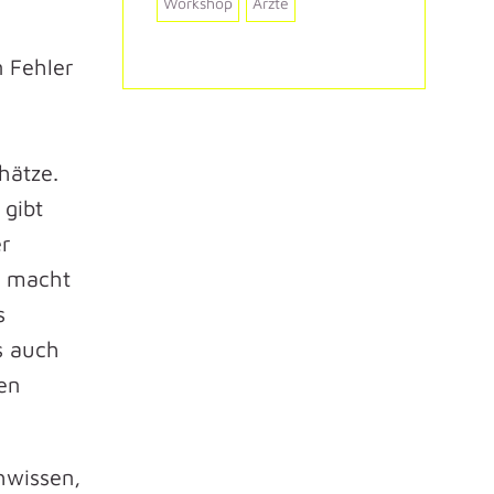
Workshop
Ärzte
 Fehler
hätze.
 gibt
er
s macht
s
s auch
en
hwissen,