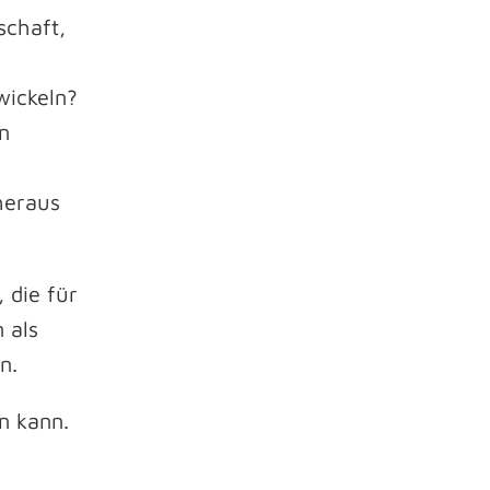
schaft,
wickeln?
n
heraus
 die für
 als
n.
n kann.