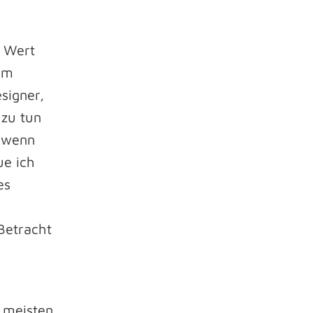
e Wert
nem
signer,
 zu tun
, wenn
ue ich
es
Betracht
 meisten