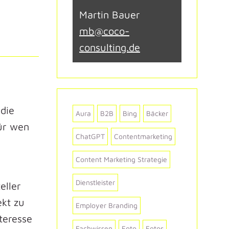
Martin Bauer
mb@coco-
consulting.de
 die
Aura
B2B
Bing
Bäcker
für wen
ChatGPT
Contentmarketing
Content Marketing Strategie
Dienstleister
eller
ekt zu
Employer Branding
nteresse
Fachwissen
Foto
Fotos