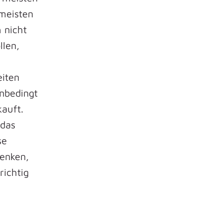
 meisten
 nicht
llen,
iten
unbedingt
auft.
 das
se
denken,
richtig