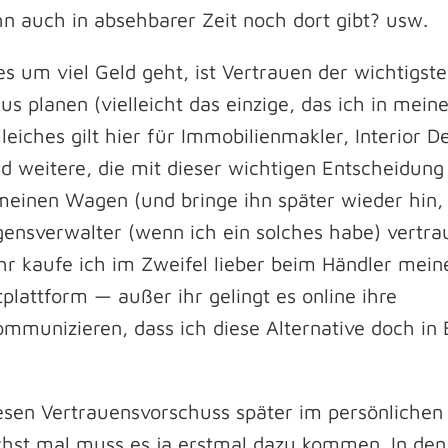
hn auch in absehbarer Zeit noch dort gibt? usw.
s um viel Geld geht, ist Vertrauen der wichtigst
s planen (vielleicht das einzige, das ich in mei
iches gilt hier für Immobilienmakler, Interior De
weitere, die mit dieser wichtigen Entscheidung
einen Wagen (und bringe ihn später wieder hin
nsverwalter (wenn ich ein solches habe) vertra
r kaufe ich im Zweifel lieber beim Händler mein
plattform — außer ihr gelingt es online ihre
mmunizieren, dass ich diese Alternative doch in 
diesen Vertrauensvorschuss später im persönlichen
chst mal muss es ja erstmal dazu kommen. In den