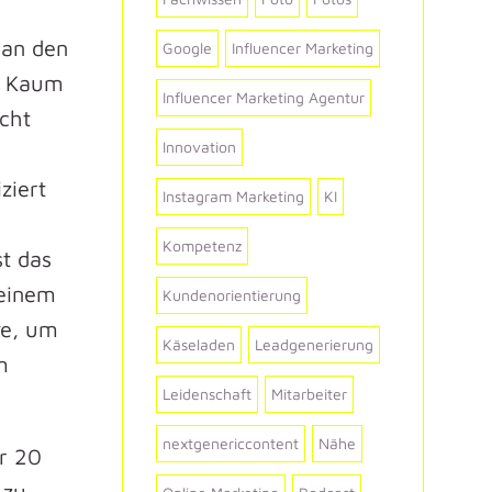
 an den
Google
Influencer Marketing
n? Kaum
Influencer Marketing Agentur
icht
Innovation
ziert
Instagram Marketing
KI
Kompetenz
st das
meinem
Kundenorientierung
ve, um
Käseladen
Leadgenerierung
m
Leidenschaft
Mitarbeiter
nextgenericcontent
Nähe
r 20
 zu