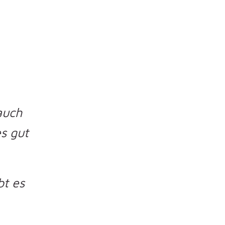
auch
s gut
bt es