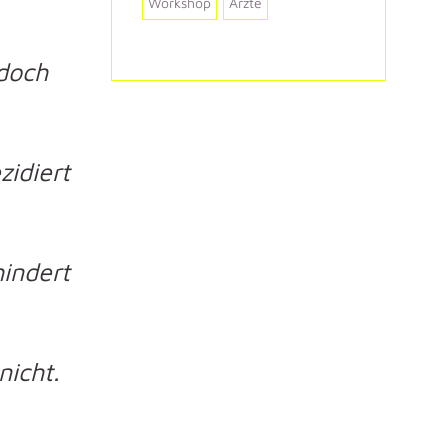
Workshop
Ärzte
 doch
zidiert
hindert
nicht.