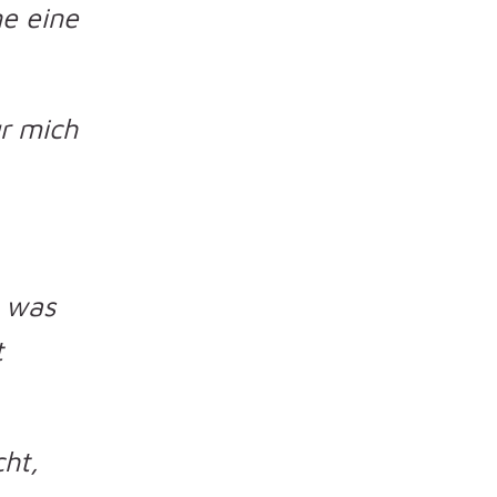
ne eine
ür mich
, was
t
cht,