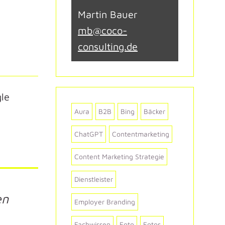
Martin Bauer
mb@coco-
consulting.de
gle
Aura
B2B
Bing
Bäcker
ChatGPT
Contentmarketing
Content Marketing Strategie
Dienstleister
en
Employer Branding
Fachwissen
Foto
Fotos