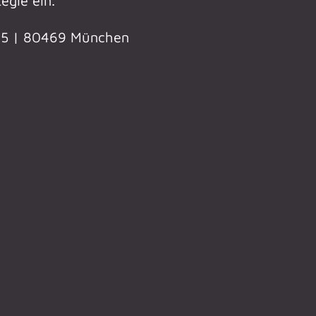
egie ein.
 25 | 80469 München