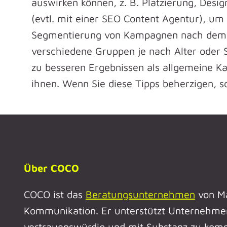
auswirken können, z. B. Platzierung, Desi
(evtl. mit einer SEO Content Agentur), u
Segmentierung von Kampagnen nach demog
verschiedene Gruppen je nach Alter oder S
zu besseren Ergebnissen als allgemeine K
ihnen. Wenn Sie diese Tipps beherzigen, so
Über COCO
COCO ist das
Beratungsunternehmen
von Ma
Kommunikation. Er unterstützt Unternehmen
vertrauenswürdig und mit Substanz zu kom